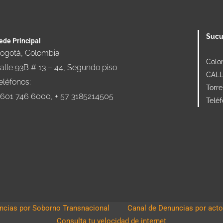
Sucu
ede Principal
ogotá, Colombia
Colo
alle 93B # 13 – 44, Segundo piso
CALLE
eléfonos:
Torre
 601 746 6000, + 57 3185214505
Telé
cias por Soborno Transnacional
Canal de Denuncias por acto
Consulta tu velocidad de internet