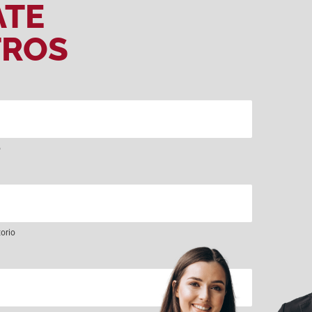
ATE
TROS
o
torio