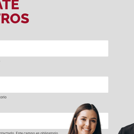
ATE
TROS
o
torio
ntactarlo. Este campo es obligatorio