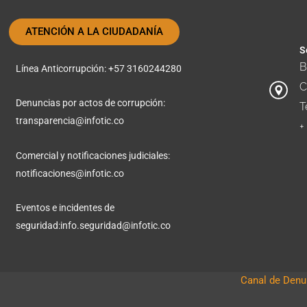
ATENCIÓN A LA CIUDADANÍA
S
B
Línea Anticorrupción: +57 3160244280
C
Denuncias por actos de corrupción:
T
transparencia@infotic.co
+
Comercial y notificaciones judiciales:
notificaciones@infotic.co
Eventos e incidentes de
seguridad:
info.seguridad@infotic.co
Canal de Denun