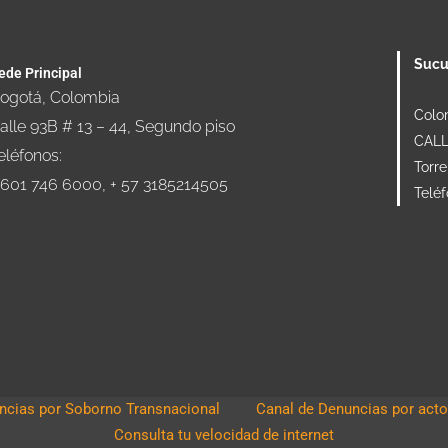
Sucu
ede Principal
ogotá, Colombia
Colo
alle 93B # 13 – 44, Segundo piso
CALLE
eléfonos:
Torre
 601 746 6000, + 57 3185214505
Telé
cias por Soborno Transnacional
Canal de Denuncias por acto
Consulta tu velocidad de internet