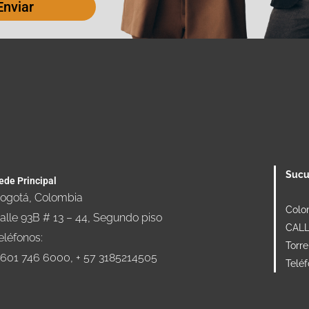
Enviar
Sucu
ede Principal
ogotá, Colombia
Colo
alle 93B # 13 – 44, Segundo piso
CALLE
eléfonos:
Torre
 601 746 6000, + 57 3185214505
Telé