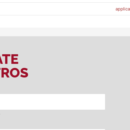
applica
ATE
TROS
o