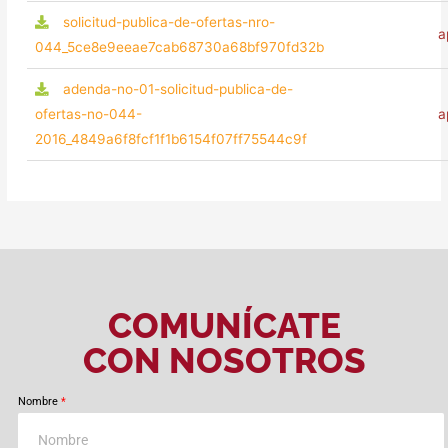
solicitud-publica-de-ofertas-nro-
a
044_5ce8e9eeae7cab68730a68bf970fd32b
adenda-no-01-solicitud-publica-de-
ofertas-no-044-
a
2016_4849a6f8fcf1f1b6154f07ff75544c9f
COMUNÍCATE
CON NOSOTROS
Nombre
*