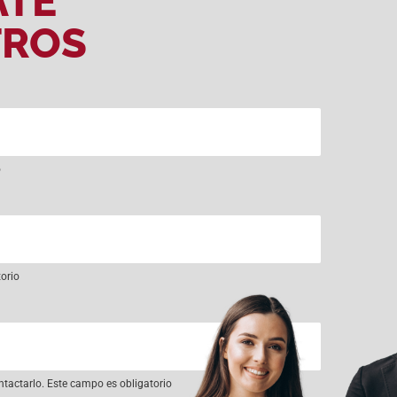
ATE
TROS
o
torio
ntactarlo. Este campo es obligatorio