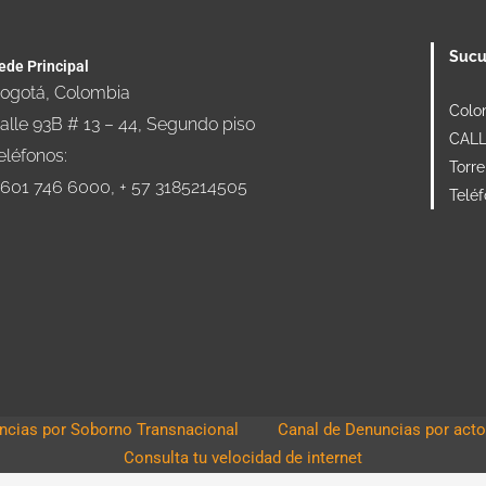
Sucu
ede Principal
ogotá, Colombia
Colo
alle 93B # 13 – 44, Segundo piso
CALLE
eléfonos:
Torre
 601 746 6000, + 57 3185214505
Telé
cias por Soborno Transnacional
Canal de Denuncias por acto
Consulta tu velocidad de internet